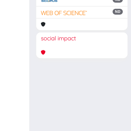
ND
social impact