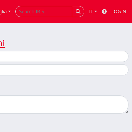
glia
IT
LOGIN
ni