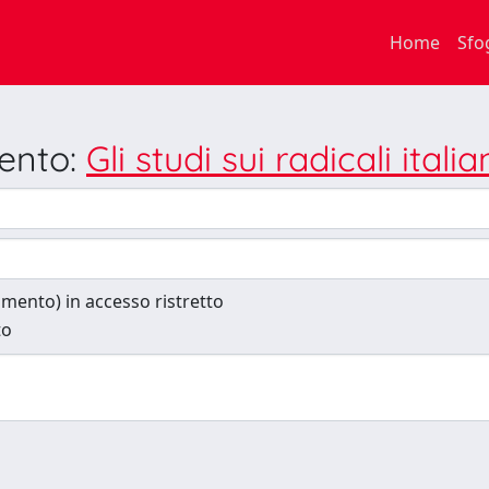
Home
Sfo
mento:
Gli studi sui radicali italia
cumento) in accesso ristretto
to