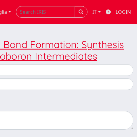
glia
IT
LOGIN
 Bond Formation: Synthesis
anoboron Intermediates