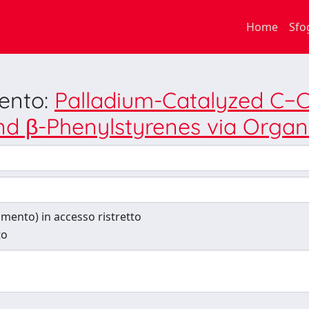
Home
Sfo
mento:
Palladium-Catalyzed C−C
 and β-Phenylstyrenes via Org
cumento) in accesso ristretto
to