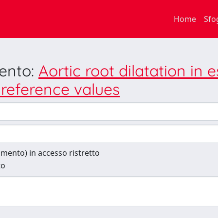
Home
Sfo
mento:
Aortic root dilatation in 
reference values
cumento) in accesso ristretto
to