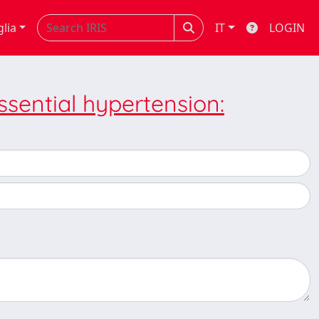
glia
IT
LOGIN
essential hypertension: