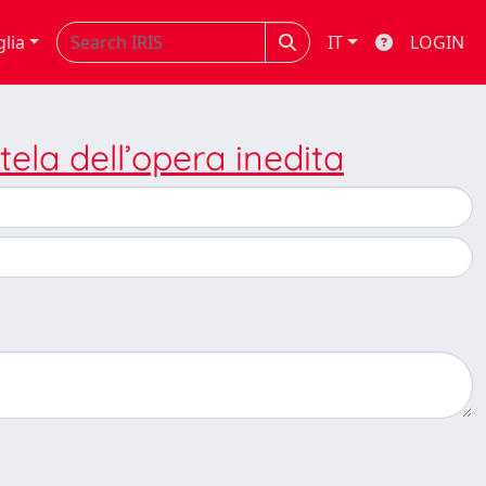
glia
IT
LOGIN
tela dell’opera inedita