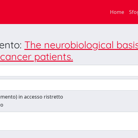
Home
Sfo
mento:
The neurobiological basis
cancer patients.
cumento) in accesso ristretto
to