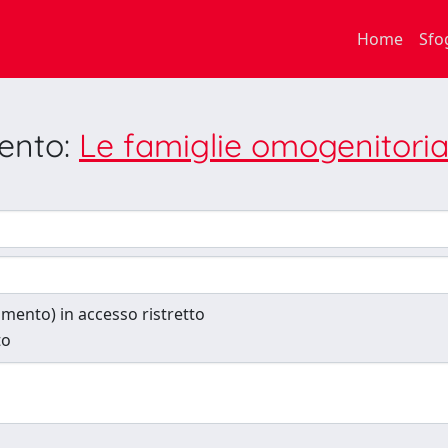
Home
Sfo
mento:
Le famiglie omogenitorial
cumento) in accesso ristretto
to