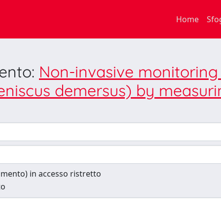
Home
Sfo
mento:
Non-invasive monitoring o
eniscus demersus) by measurin
cumento) in accesso ristretto
to