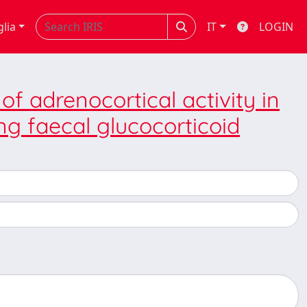
glia
IT
LOGIN
f adrenocortical activity in
g faecal glucocorticoid