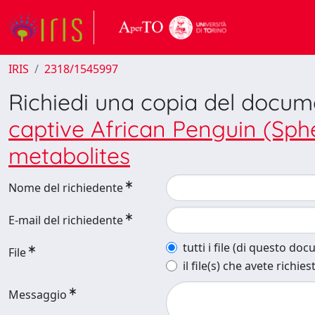
IRIS
2318/1545997
Richiedi una copia del docu
captive African Penguin (Sph
metabolites
Nome del richiedente
E-mail del richiedente
tutti i file (di questo do
File
il file(s) che avete richies
Messaggio