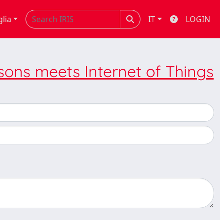
glia
IT
LOGIN
sons meets Internet of Things