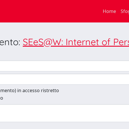
Home
Sfo
mento:
SEeS@W: Internet of Per
cumento) in accesso ristretto
to