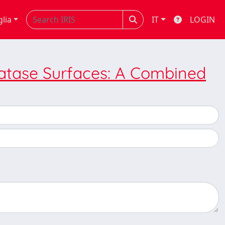
glia
IT
LOGIN
atase Surfaces: A Combined