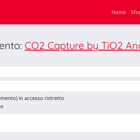
Home
Sfo
mento:
CO2 Capture by TiO2 An
cumento) in accesso ristretto
to