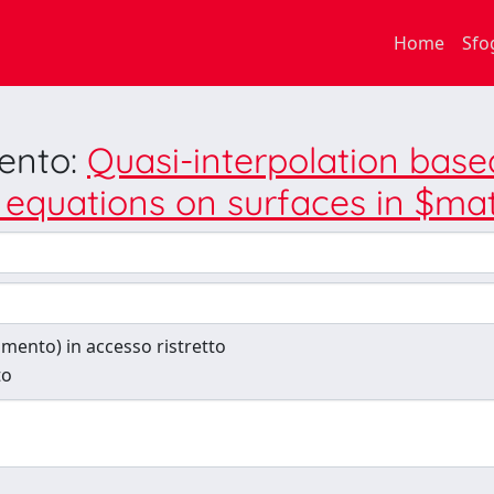
Home
Sfo
mento:
Quasi-interpolation base
al equations on surfaces in $m
cumento) in accesso ristretto
to