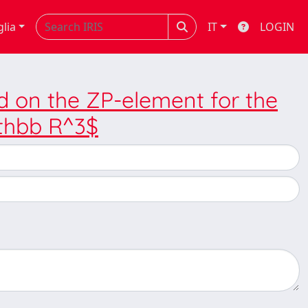
glia
IT
LOGIN
d on the ZP-element for the
athbb R^3$