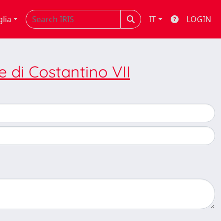
glia
IT
LOGIN
 di Costantino VII