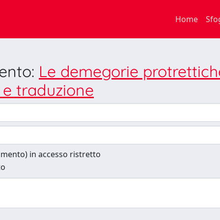
Home
Sfo
mento:
Le demegorie protrettiche
 e traduzione
cumento) in accesso ristretto
to