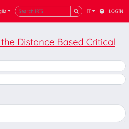
glia
IT
LOGIN
 the Distance Based Critical