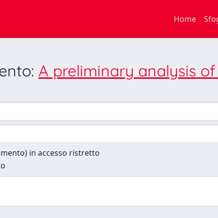
Home
Sfo
mento:
A preliminary analysis of
cumento) in accesso ristretto
to