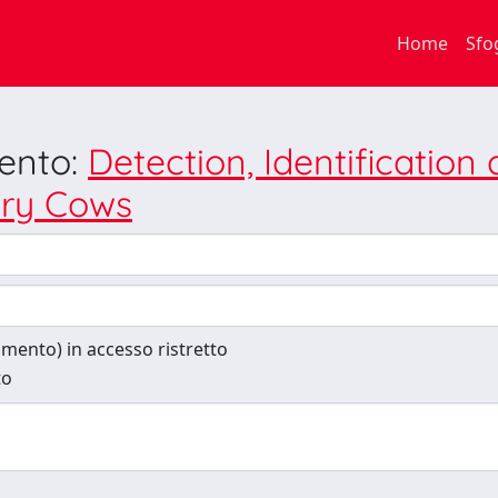
Home
Sfo
mento:
Detection, Identification
iry Cows
cumento) in accesso ristretto
to