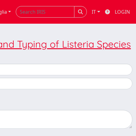
glia
IT
LOGIN
 and Typing of Listeria Species