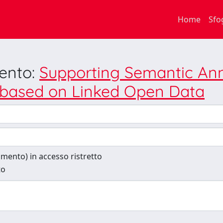
Home
Sfo
mento:
Supporting Semantic Anno
based on Linked Open Data
cumento) in accesso ristretto
to