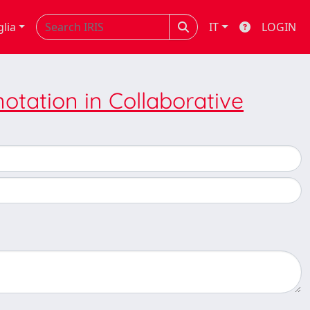
glia
IT
LOGIN
tation in Collaborative