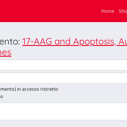
Home
Sfo
mento:
17-AAG and Apoptosis, A
nes
cumento) in accesso ristretto
to