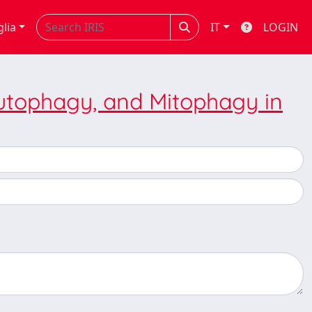
glia
IT
LOGIN
utophagy, and Mitophagy in