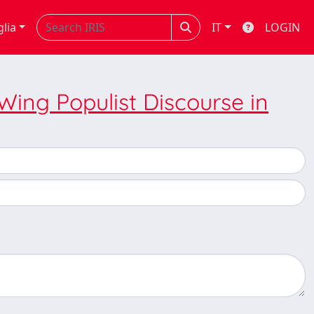
glia
IT
LOGIN
Wing Populist Discourse in