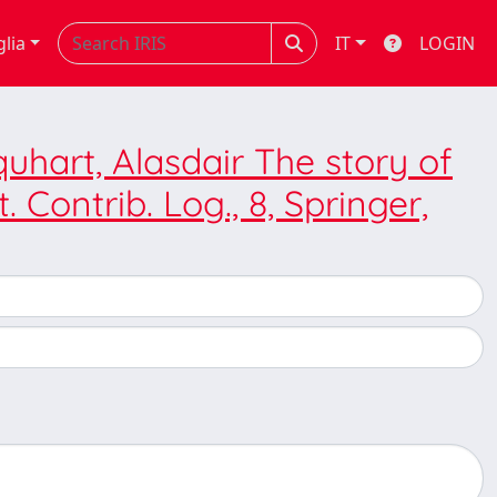
glia
IT
LOGIN
hart, Alasdair The story of
 Contrib. Log., 8, Springer,