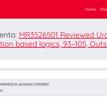
Home
Sfo
mento:
MR3526501 Reviewed Urqu
ion based logics, 93–105, Outst.
cumento) in accesso ristretto
to