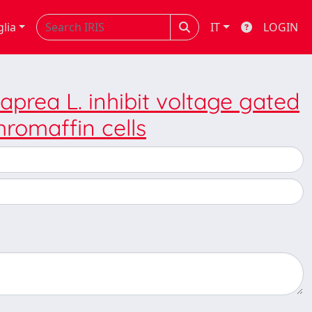
glia
IT
LOGIN
aprea L. inhibit voltage gated
romaffin cells