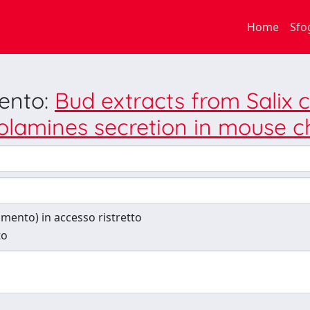
Home
Sfo
mento:
Bud extracts from Salix c
lamines secretion in mouse ch
cumento) in accesso ristretto
to