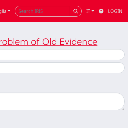
glia
IT
LOGIN
Problem of Old Evidence