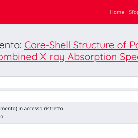
Home
Sfo
mento:
Core-Shell Structure of 
ombined X-ray Absorption Spe
cumento) in accesso ristretto
to