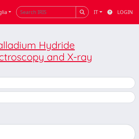
glia
IT
LOGIN
Palladium Hydride
ctroscopy and X-ray