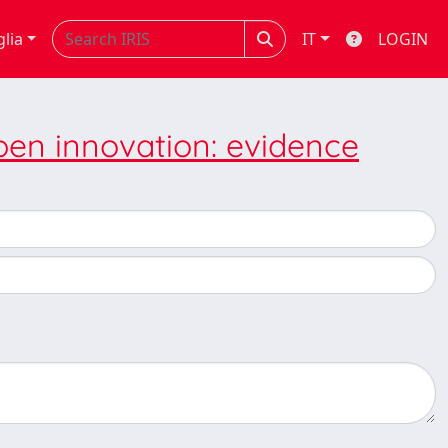
glia
IT
LOGIN
pen innovation: evidence