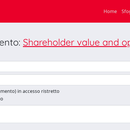
Home
Sfo
mento:
Shareholder value and o
cumento) in accesso ristretto
to