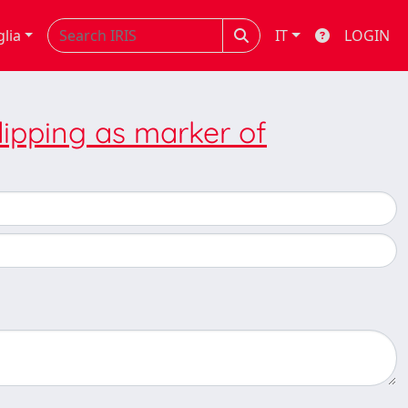
glia
IT
LOGIN
dipping as marker of