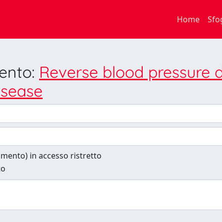
Home
Sfo
mento:
Reverse blood pressure 
isease
cumento) in accesso ristretto
to