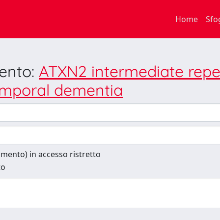
Home
Sfo
mento:
ATXN2 intermediate repe
temporal dementia
cumento) in accesso ristretto
to