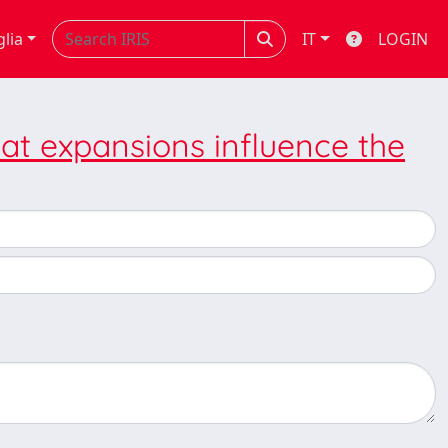
glia
IT
LOGIN
at expansions influence the