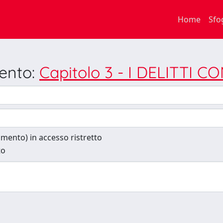
Home
Sfo
mento:
Capitolo 3 - I DELITTI 
cumento) in accesso ristretto
to