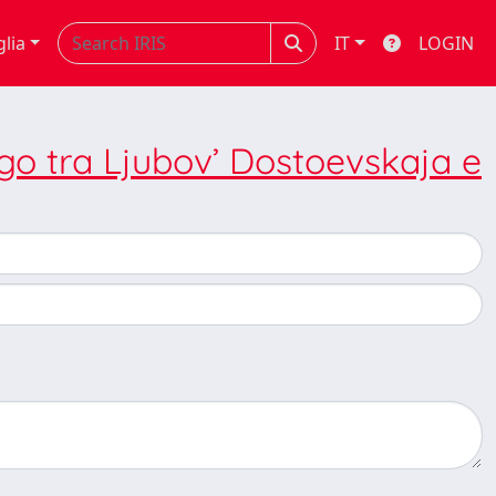
glia
IT
LOGIN
logo tra Ljubov’ Dostoevskaja e