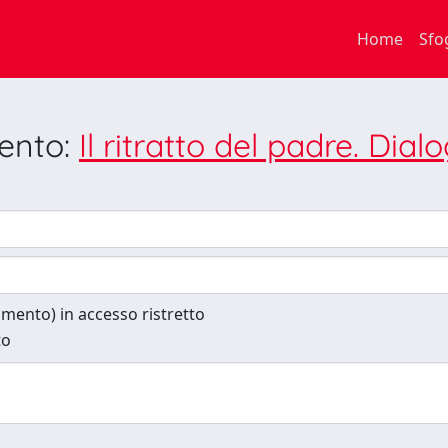
Home
Sfo
mento:
Il ritratto del padre. Dia
cumento) in accesso ristretto
to