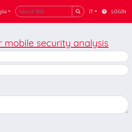
glia
IT
LOGIN
mobile security analysis