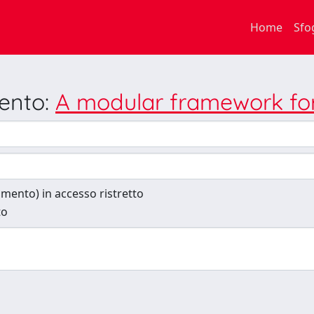
Home
Sfo
mento:
A modular framework for 
cumento) in accesso ristretto
to