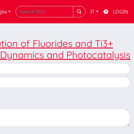
glia
IT
LOGIN
tion of Fluorides and Ti3+
r Dynamics and Photocatalysis