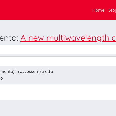
Home
Sfo
mento:
A new multiwavelength c
cumento) in accesso ristretto
to