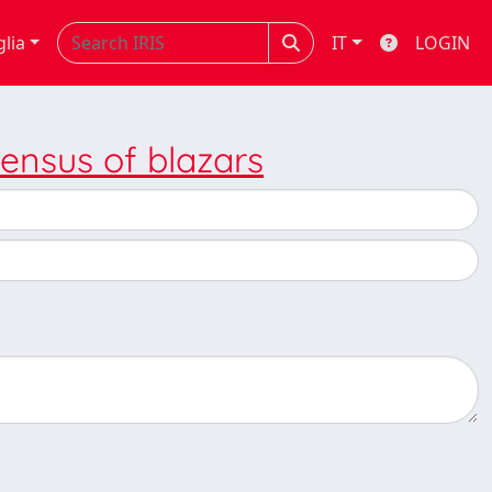
glia
IT
LOGIN
ensus of blazars