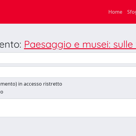
Home
Sfo
mento:
Paesaggio e musei: sulle
cumento) in accesso ristretto
to