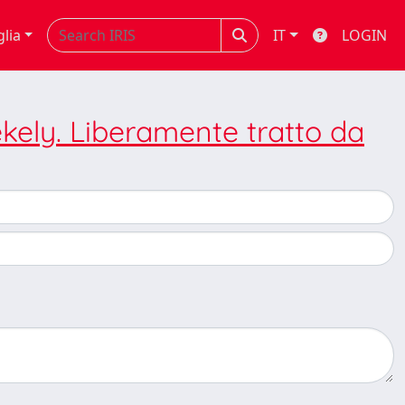
glia
IT
LOGIN
ékely. Liberamente tratto da