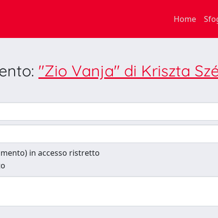
Home
Sfo
mento:
"Zio Vanja" di Kriszta Sz
cumento) in accesso ristretto
to