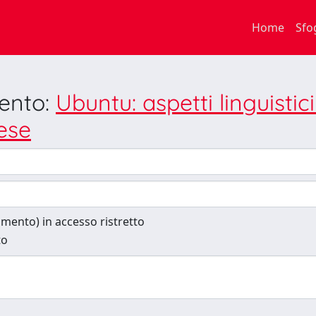
Home
Sfo
mento:
Ubuntu: aspetti linguistic
zese
cumento) in accesso ristretto
to