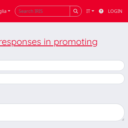
glia
IT
LOGIN
responses in promoting