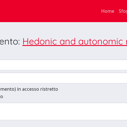
Home
Sfo
mento:
Hedonic and autonomic 
cumento) in accesso ristretto
to