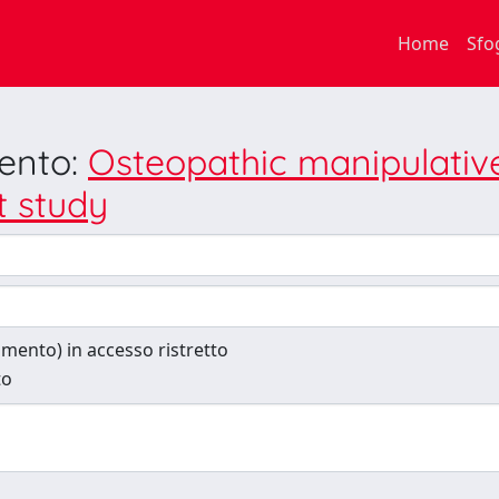
Home
Sfo
mento:
Osteopathic manipulative
t study
cumento) in accesso ristretto
to