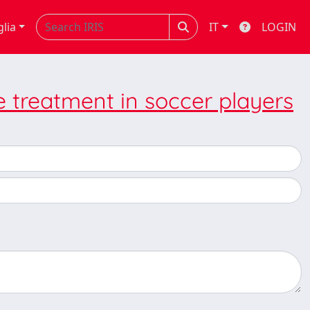
glia
IT
LOGIN
 treatment in soccer players