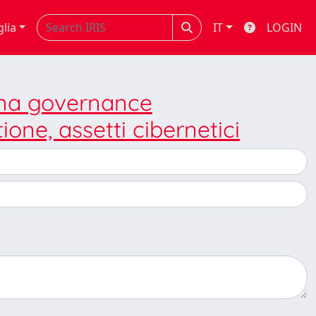
glia
IT
LOGIN
 una governance
tione, assetti cibernetici