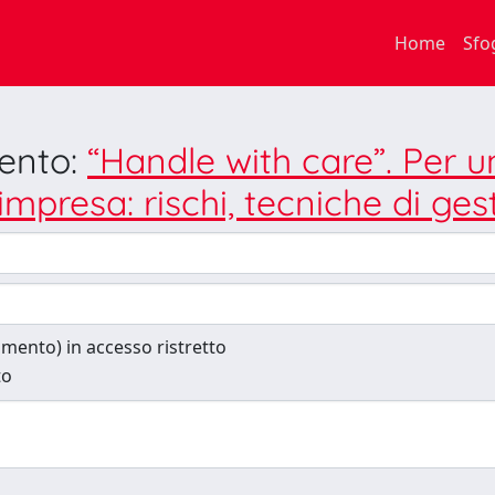
Home
Sfo
mento:
“Handle with care”. Per
l’impresa: rischi, tecniche di ges
cumento) in accesso ristretto
to