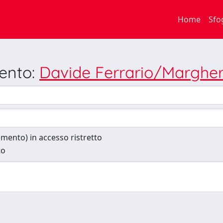
Home
Sfo
mento:
Davide Ferrario/Margher
cumento) in accesso ristretto
to