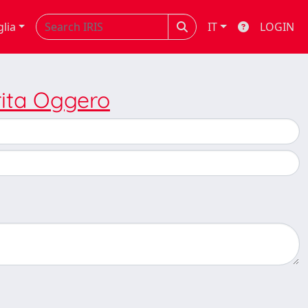
glia
IT
LOGIN
ita Oggero