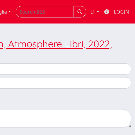
glia
IT
LOGIN
n, Atmosphere Libri, 2022,