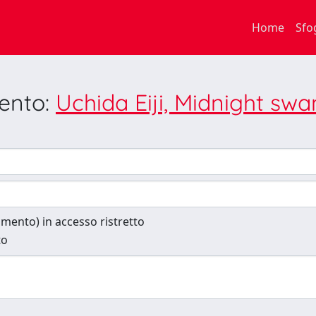
Home
Sfo
mento:
Uchida Eiji, Midnight swa
cumento) in accesso ristretto
to