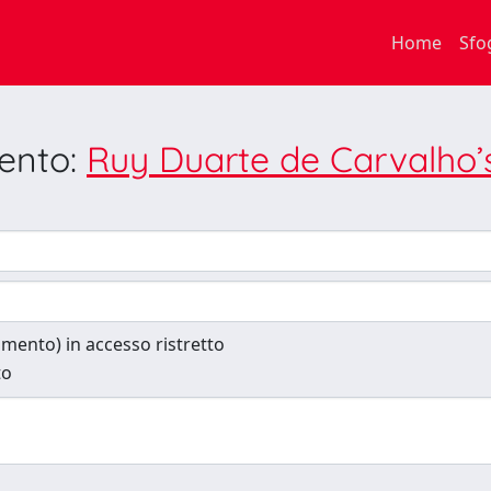
Home
Sfo
mento:
Ruy Duarte de Carvalho’s 
cumento) in accesso ristretto
to