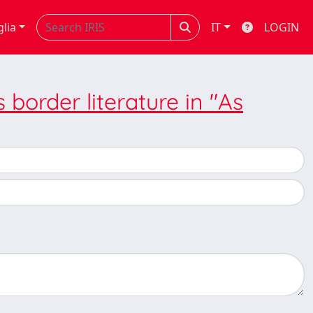
glia
IT
LOGIN
border literature in "As