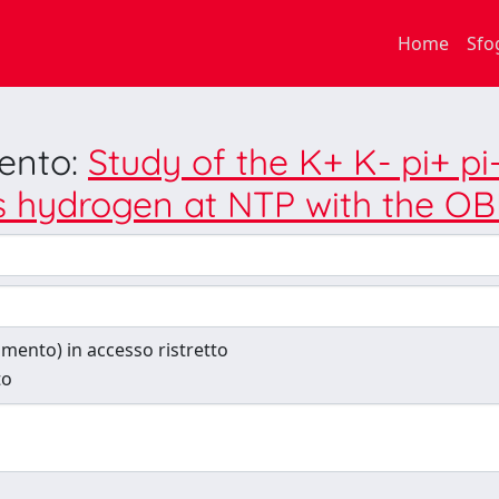
Home
Sfo
mento:
Study of the K+ K- pi+ pi-
us hydrogen at NTP with the OB
cumento) in accesso ristretto
to