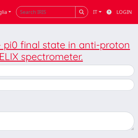
glia
IT
LOGIN
 pi0 final state in anti-proton
ELIX spectrometer.