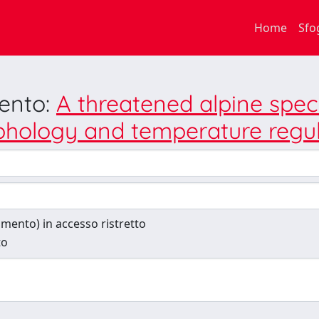
Home
Sfo
mento:
A threatened alpine specie
phology and temperature regu
cumento) in accesso ristretto
to