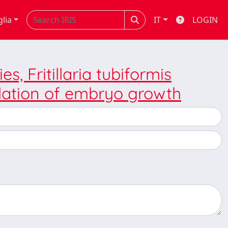
glia
IT
LOGIN
s, Fritillaria tubiformis
lation of embryo growth