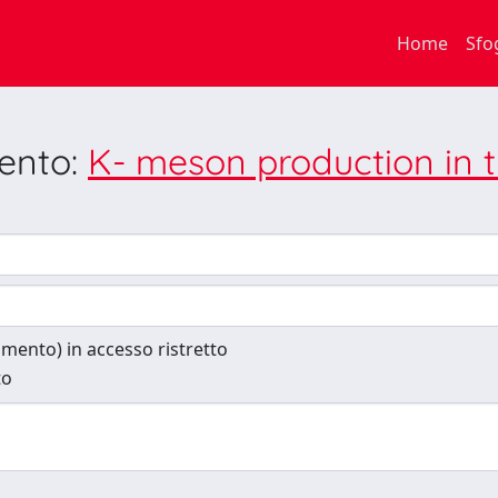
Home
Sfo
mento:
K- meson production in t
cumento) in accesso ristretto
to