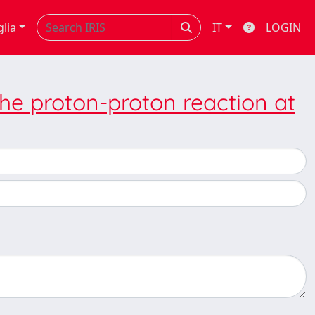
glia
IT
LOGIN
he proton-proton reaction at