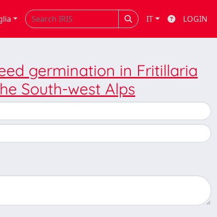
glia
IT
LOGIN
ed germination in Fritillaria
the South-west Alps