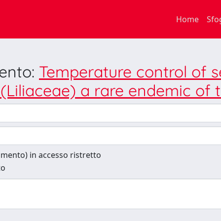
Home
Sfo
mento:
Temperature control of se
(Liliaceae) a rare endemic of 
cumento) in accesso ristretto
to