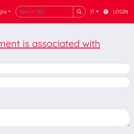
glia
IT
LOGIN
ment is associated with