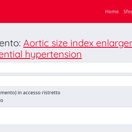
Home
Sfo
mento:
Aortic size index enlarge
ntial hypertension
cumento) in accesso ristretto
to