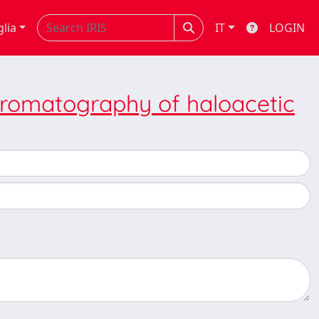
glia
IT
LOGIN
romatography of haloacetic