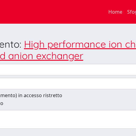
Home
Sfo
mento:
High performance ion ch
nd anion exchanger
cumento) in accesso ristretto
to