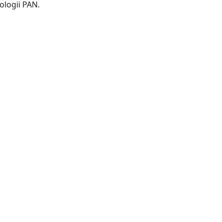
Poznań : Komitet Biotechnologii PAN.