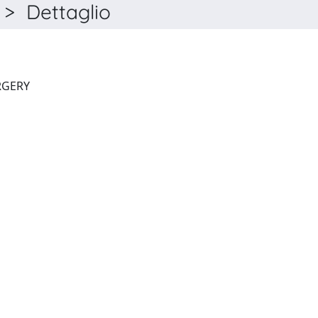
> Dettaglio
ANNALS OF VASCULAR SURGERY