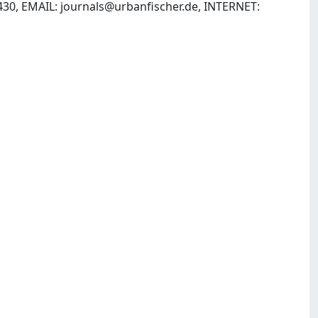
430, EMAIL:
journals@urbanfischer.de
, INTERNET: