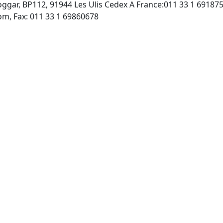
ggar, BP112, 91944 Les Ulis Cedex A France:011 33 1 69187
http://www.edpsciences.com, Fax: 011 33 1 69860678