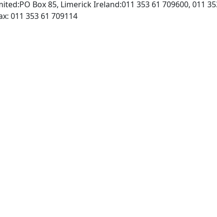
imited:PO Box 85, Limerick Ireland:011 353 61 709600, 011 3
http://www.elsevier.com, Fax: 011 353 61 709114