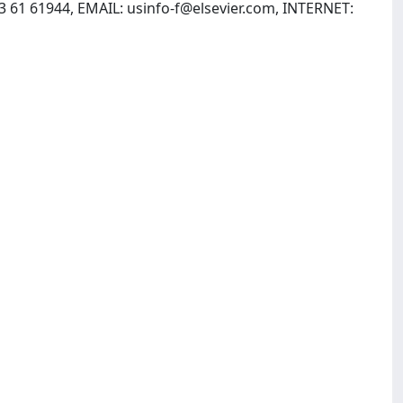
53 61 61944, EMAIL:
usinfo-f@elsevier.com
, INTERNET: