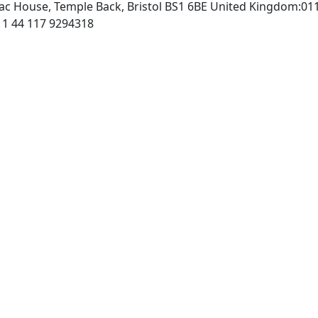
rac House, Temple Back, Bristol BS1 6BE United Kingdom:01
http://www.iop.org, Fax: 011 44 117 9294318