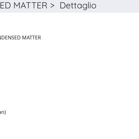
D MATTER > Dettaglio
JOURNAL OF PHYSICS. CONDENSED MATTER
English:(French and German)