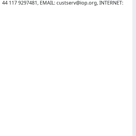
1 44 117 9297481, EMAIL:
custserv@iop.org
, INTERNET: